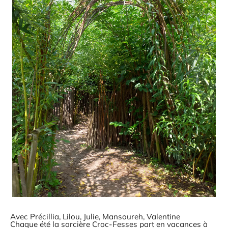
Avec Précillia, Lilou, Julie, Mansoureh, Valentine
Chaque été la sorcière Croc-Fesses part en vacances à