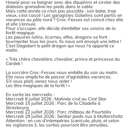
Hawaï pour se baigner avec des dauphins et siroter des
diabolos grenadine les pieds dans le sable.
Mais cette année ce n’est pas possible : son balai, trop
vieux, s’est cassé ! Les garagistes Gobelins sont partis en
vacances au pôle nord ? Croc-Fesses est coincé chez elle
et elle s’ennuie.
Pour s’occuper, elle décide d’embêter ses voisins de la
forêt magique.
Les pauvres lutins, licornes, elfes, dragons se font
tourmenter tous les jours. Ils nous ont envoyé une lettre !
C’est Dagobert le petit dragon qui nous l’a apporté ce
matin.
« Très chère chevalière, chevalier, prince et princesse du
Cardek !
La sorcière Croc-Fesses nous embête du soir au matin.
Elle nous empêche de passer d’agréables vacances.
S’il vous plait, venez nous aider !
Les être magiques de la forêt ! »
En sortie les mercredis :
Mercredi 8 juillet 2026 : Matinée ciné au Ciné Star
Mercredi 15 juillet 2026 : Parc de la Citadelle à
Strasbourg
Mercredi 22 juillet 2026 : Parc château de Pourtalès
Mercredi 29 juillet 2026 : Sentier pieds nus à Muttersholtz
Attention : en cas d’intempéries (canicule, pluie, et selon
les vigilances !), les sorties pourront être annulées.