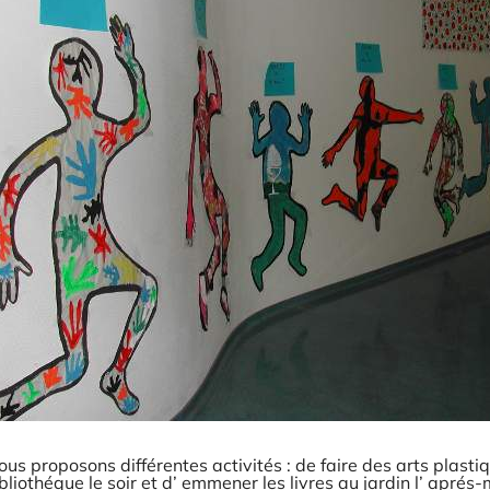
ous proposons différentes activités : de faire des arts plasti
bliothéque le soir et d’ emmener les livres au jardin l’ aprés-