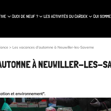
{#
TIVE
QUOI DE NEUF ?
LES ACTIVITÉS DU CARDEK
QUI SOMME
fance
>
Les vacances d’automne à Neuwiller-les-Saverne
’AUTOMNE À NEUWILLER-LES-S
ntation et environnement".