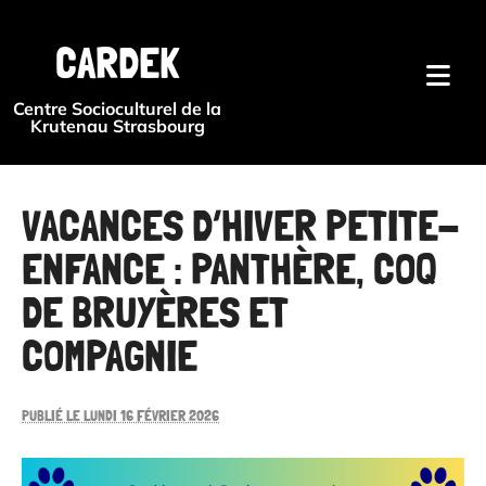
{#
CARDEK
Centre Socioculturel de la
Krutenau Strasbourg
VACANCES D’HIVER PETITE-
ENFANCE : PANTHÈRE, COQ
DE BRUYÈRES ET
COMPAGNIE
PUBLIÉ LE LUNDI 16 FÉVRIER 2026